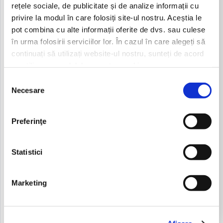
SUBSCRIPTION TYPE
rețele sociale, de publicitate și de analize informații cu
privire la modul în care folosiți site-ul nostru. Aceștia le
pot combina cu alte informații oferite de dvs. sau culese
în urma folosirii serviciilor lor. În cazul în care alegeți să
continuați să utilizați website-ul nostru, sunteți de acord
cu utilizarea modulelor noastre cookie.
REQUESTED INFORMATION *
Selecția
Necesare
consimțământului
Preferinţe
Statistici
Contact Us
Marketing