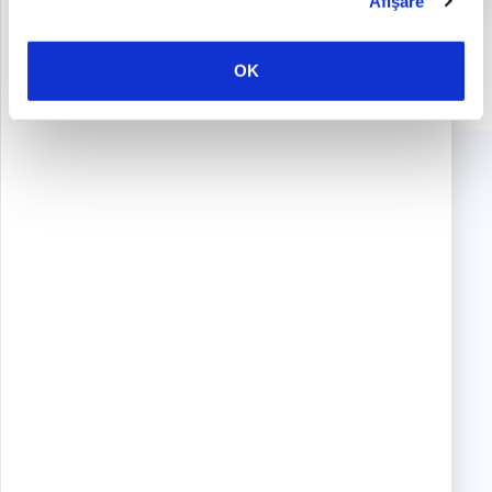
Afişare
OK
IT SOLUTIONS
AI Chatbots
IT Infrastructure
Cloud Solutions
Unified Communications
IT Audit
IT Security
IT MAINTENANCE