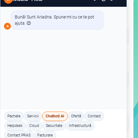
Bună! Sunt Ariadna. Spune-mi cu ce te pot
YOUR NAME *
ajuta. 😊
A
COMPANY NAME *
EMAIL *
Pachete
Servicii
Chatboți AI
Ofertă
Contact
Helpdesk
Cloud
Securitate
Infrastructură
Contact PRAS
Facturare